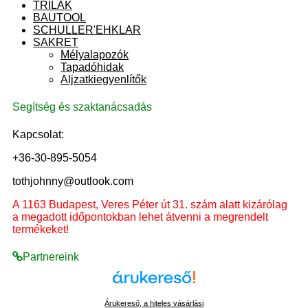
TRILAK
BAUTOOL
SCHULLER'EHKLAR
SAKRET
Mélyalapozók
Tapadóhidak
Aljzatkiegyenlítők
Segítség és szaktanácsadás
Kapcsolat:
+36-30-895-5054
tothjohnny@outlook.com
A 1163 Budapest, Veres Péter út 31. szám alatt kizárólag
a megadott időpontokban lehet átvenni a megrendelt
termékeket!
Partnereink
Árukereső, a hiteles vásárlási