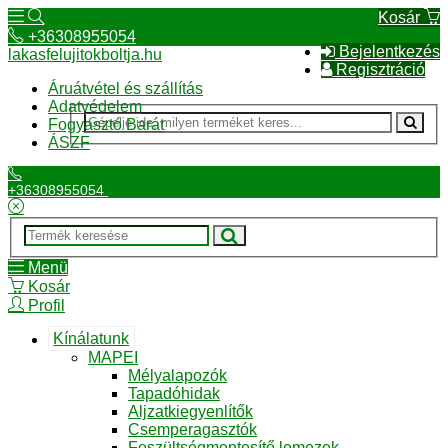
Kosár
+36308955054
Bejelentkezés
lakasfelujitokboltja.hu
Regisztráció
Áruátvétel és szállítás
Adatvédelem
Fogyasztó Barát
ÁSZF
+36308955054
Menü
Kosár
Profil
Kínálatunk
MAPEI
Mélyalapozók
Tapadóhidak
Aljzatkiegyenlítők
Csemperagasztók
Feszültségmentesítő lemezek