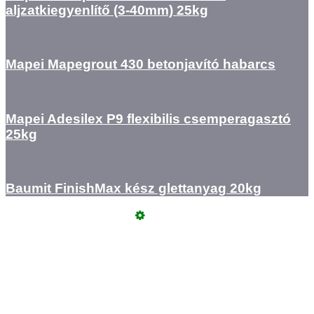
aljzatkiegyenlítő (3-40mm) 25kg
Mapei Mapegrout 430 betonjavító habarcs
Mapei Adesilex P9 flexibilis csemperagasztó
25kg
Baumit FinishMax kész glettanyag 20kg
Üzemeltető
Online elállás
Teljes katalógus
Vásárlói értékelések
Adatvédelem
Fogyasztó Barát
ÁSZF