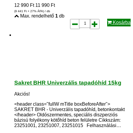
12 990
Ft
11 990
Ft
(9 441
Ft
+ 27% ÁFA) / db
Max. rendelhető
1
db
Kosárba
Sakret BHR Univerzális tapadóhíd 15kg
Akciós!
<header class="fullW mTitle boxBeforeAfter">
SAKRET BHR - Univerzális tapadóhíd, betonkontakt
</header> Oldószermentes, speciális diszperziós
bázisú folyékony kötőhíd beton felületre Cikkszám:
23251001, 23251007, 23251015 Felhasználási…