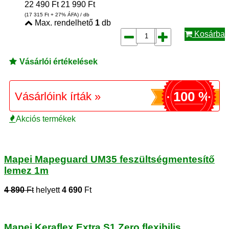
22 490
Ft
21 990
Ft
(17 315
Ft
+ 27% ÁFA) / db
Max. rendelhető
1
db
Kosárba
Vásárlói értékelések
100 %
Vásárlóink írták »
Akciós termékek
Mapei Mapeguard UM35 feszültségmentesítő
lemez 1m
4 890
Ft
helyett
4 690
Ft
Mapei Keraflex Extra S1 Zero flexibilis