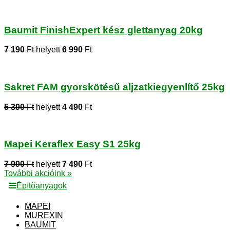
Baumit FinishExpert kész glettanyag 20kg
7 190
Ft
helyett
6 990
Ft
Sakret FAM gyorskötésű aljzatkiegyenlítő 25kg
5 390
Ft
helyett
4 490
Ft
Mapei Keraflex Easy S1 25kg
7 990
Ft
helyett
7 490
Ft
További akcióink »
Építőanyagok
MAPEI
MUREXIN
BAUMIT