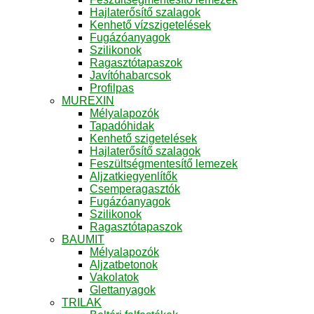
Hajlaterősítő szalagok
Kenhető vízszigetelések
Fugázóanyagok
Szilikonok
Ragasztótapaszok
Javítóhabarcsok
Profilpas
MUREXIN
Mélyalapozók
Tapadóhidak
Kenhető szigetelések
Hajlaterősítő szalagok
Feszültségmentesítő lemezek
Aljzatkiegyenlítők
Csemperagasztók
Fugázóanyagok
Szilikonok
Ragasztótapaszok
BAUMIT
Mélyalapozók
Aljzatbetonok
Vakolatok
Glettanyagok
TRILAK