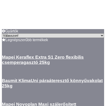
Gyártók
Legnépszerűbb termékek
Mapei Keraflex Extra S1 Zero flexibilis
csemperagasztó 25kg
Baumit KlimaUni páraáteresztő könnyűvakolat
25kg
Mapei Novoplan Maxi szálerősített