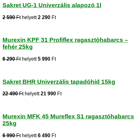
Sakret UG-1 Univerzális alapozó 1l
2 590
Ft
helyett
2 290
Ft
Murexin KPF 31 Profiflex ragasztóhabarcs –
fehér 25kg
6 290
Ft
helyett
5 990
Ft
Sakret BHR Univerzális tapadóhíd 15kg
22 490
Ft
helyett
21 990
Ft
Murexin MFK 45 Mureflex S1 ragasztóhabarcs
25kg
6 990
Ft
helyett
6 490
Ft