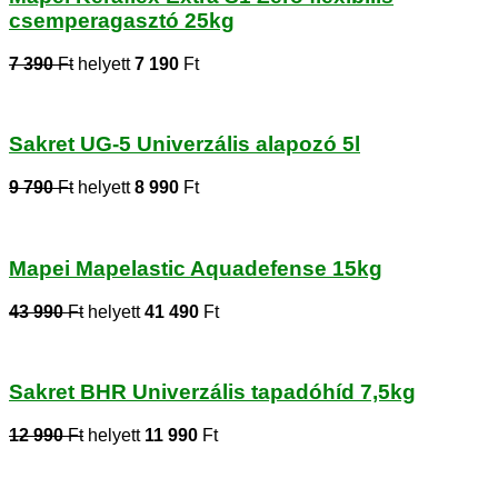
csemperagasztó 25kg
7 390
Ft
helyett
7 190
Ft
Sakret UG-5 Univerzális alapozó 5l
9 790
Ft
helyett
8 990
Ft
Mapei Mapelastic Aquadefense 15kg
43 990
Ft
helyett
41 490
Ft
Sakret BHR Univerzális tapadóhíd 7,5kg
12 990
Ft
helyett
11 990
Ft