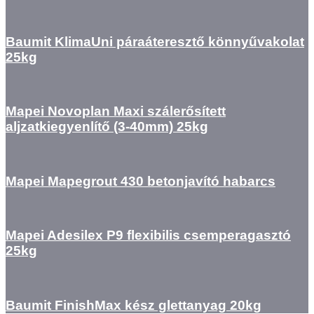
Baumit KlimaUni páraáteresztő könnyűvakolat
25kg
Mapei Novoplan Maxi szálerősített
aljzatkiegyenlítő (3-40mm) 25kg
Mapei Mapegrout 430 betonjavító habarcs
Mapei Adesilex P9 flexibilis csemperagasztó
25kg
Baumit FinishMax kész glettanyag 20kg