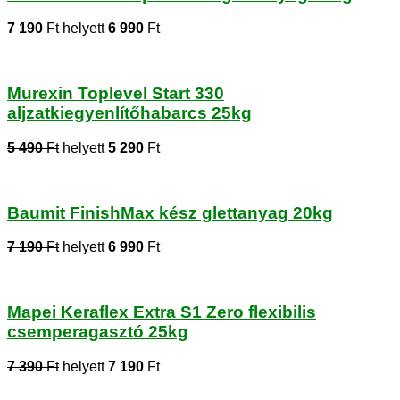
7 190
Ft
helyett
6 990
Ft
Murexin Toplevel Start 330
aljzatkiegyenlítőhabarcs 25kg
5 490
Ft
helyett
5 290
Ft
Baumit FinishMax kész glettanyag 20kg
7 190
Ft
helyett
6 990
Ft
Mapei Keraflex Extra S1 Zero flexibilis
csemperagasztó 25kg
7 390
Ft
helyett
7 190
Ft