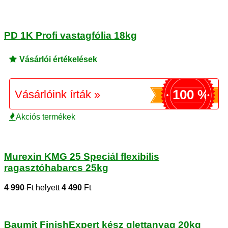
PD 1K Profi vastagfólia 18kg
Vásárlói értékelések
100 %
Vásárlóink írták »
Akciós termékek
Murexin KMG 25 Speciál flexibilis
ragasztóhabarcs 25kg
4 990
Ft
helyett
4 490
Ft
Baumit FinishExpert kész glettanyag 20kg