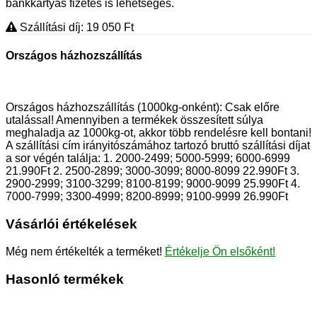
bankkártyás fizetés is lehetséges.
Szállítási díj: 19 050
Ft
Országos házhozszállítás
Országos házhozszállítás (1000kg-onként): Csak előre
utalással! Amennyiben a termékek összesített súlya
meghaladja az 1000kg-ot, akkor több rendelésre kell bontani!
A szállítási cím irányitószámához tartozó bruttó szállítási díjat
a sor végén találja: 1. 2000-2499; 5000-5999; 6000-6999
21.990Ft 2. 2500-2899; 3000-3099; 8000-8099 22.990Ft 3.
2900-2999; 3100-3299; 8100-8199; 9000-9099 25.990Ft 4.
7000-7999; 3300-4999; 8200-8999; 9100-9999 26.990Ft
Vásárlói értékelések
Még nem értékelték a terméket!
Értékelje Ön elsőként!
Hasonló termékek