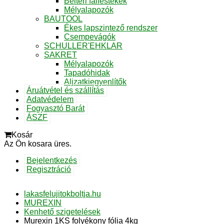
Beltéri falfestékek
Mélyalapozók
BAUTOOL
Ékes lapszintező rendszer
Csempevágók
SCHULLER'EHKLAR
SAKRET
Mélyalapozók
Tapadóhidak
Aljzatkiegyenlítők
Áruátvétel és szállítás
Adatvédelem
Fogyasztó Barát
ÁSZF
Kosár
Az Ön kosara üres.
Bejelentkezés
Regisztráció
lakasfelujitokboltja.hu
MUREXIN
Kenhető szigetelések
Murexin 1KS folyékony fólia 4kg