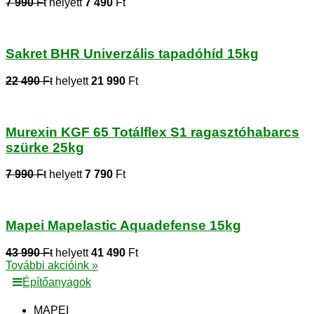
7 990
Ft
helyett
7 490
Ft
Sakret BHR Univerzális tapadóhíd 15kg
22 490
Ft
helyett
21 990
Ft
Murexin KGF 65 Totálflex S1 ragasztóhabarcs
szürke 25kg
7 990
Ft
helyett
7 790
Ft
Mapei Mapelastic Aquadefense 15kg
43 990
Ft
helyett
41 490
Ft
További akcióink »
Építőanyagok
MAPEI