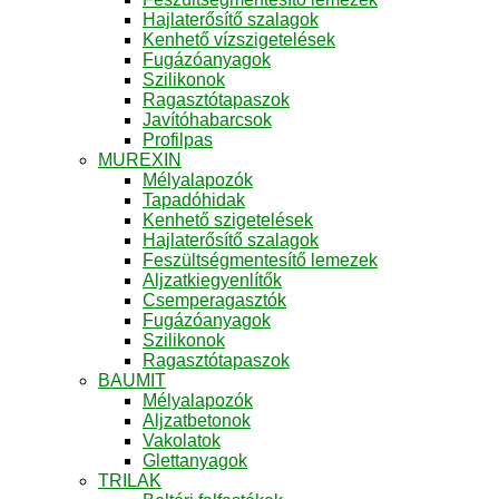
Hajlaterősítő szalagok
Kenhető vízszigetelések
Fugázóanyagok
Szilikonok
Ragasztótapaszok
Javítóhabarcsok
Profilpas
MUREXIN
Mélyalapozók
Tapadóhidak
Kenhető szigetelések
Hajlaterősítő szalagok
Feszültségmentesítő lemezek
Aljzatkiegyenlítők
Csemperagasztók
Fugázóanyagok
Szilikonok
Ragasztótapaszok
BAUMIT
Mélyalapozók
Aljzatbetonok
Vakolatok
Glettanyagok
TRILAK