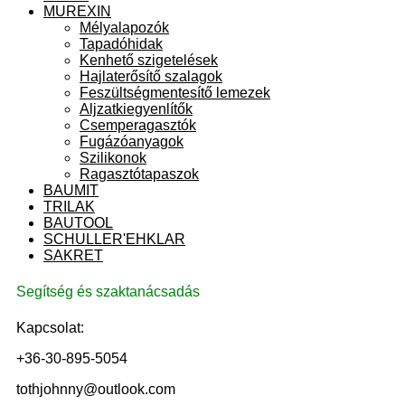
MUREXIN
Mélyalapozók
Tapadóhidak
Kenhető szigetelések
Hajlaterősítő szalagok
Feszültségmentesítő lemezek
Aljzatkiegyenlítők
Csemperagasztók
Fugázóanyagok
Szilikonok
Ragasztótapaszok
BAUMIT
TRILAK
BAUTOOL
SCHULLER'EHKLAR
SAKRET
Segítség és szaktanácsadás
Kapcsolat:
+36-30-895-5054
tothjohnny@outlook.com