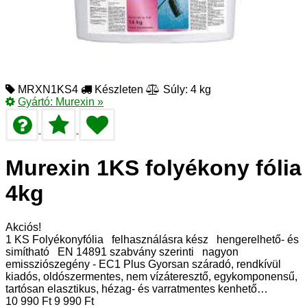
MRXN1KS4
Készleten
Súly: 4 kg
Gyártó:
Murexin
»
Murexin 1KS folyékony fólia
4kg
Akciós!
1 KS Folyékonyfólia felhasználásra kész hengerelhető- és
simítható EN 14891 szabvány szerinti nagyon
emissziószegény - EC1 Plus Gyorsan száradó, rendkívül
kiadós, oldószermentes, nem vízáteresztő, egykomponensű,
tartósan elasztikus, hézag- és varratmentes kenhető…
10 990
Ft
9 990
Ft