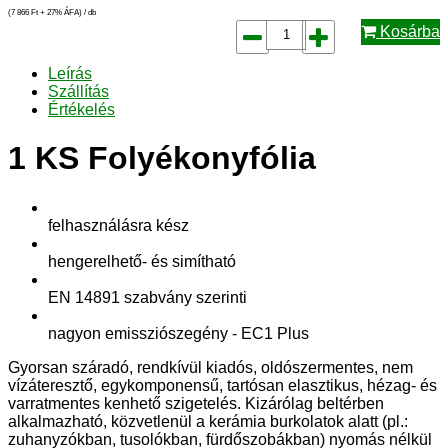
(7 866
Ft
+ 27% ÁFA) / db
Kosárba
Leírás
Szállítás
Értékelés
1 KS Folyékonyfólia
felhasználásra kész
hengerelhető- és simítható
EN 14891 szabvány szerinti
nagyon emissziószegény - EC1 Plus
Gyorsan száradó, rendkívül kiadós, oldószermentes, nem
vízáteresztő, egykomponensű, tartósan elasztikus, hézag- és
varratmentes kenhető szigetelés. Kizárólag beltérben
alkalmazható, közvetlenül a kerámia burkolatok alatt (pl.:
zuhanyzókban, tusolókban, fürdőszobákban) nyomás nélkül