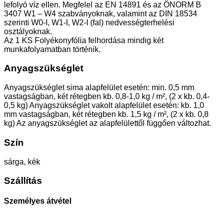
lefolyó víz ellen. Megfelel az EN 14891 és az ÖNORM B
3407 W1 – W4 szabványoknak, valamint az DIN 18534
szerinti W0-I, W1-I, W2-I (fal) nedvességterhelési
osztályoknak.
Az 1 KS Folyékonyfólia felhordása mindig két
munkafolyamatban történik.
Anyagszükséglet
Anyagszükséglet sima alapfelület esetén: min. 0,5 mm
vastagságban, két rétegben kb. 0,8-1,0 kg / m², (2 x kb. 0,4-
0,5 kg) Anyagszükséglet vakolt alapfelület esetén: kb. 1,0
mm vastagságban, két rétegben kb. 1,5 kg / m², (2 x kb. 0,8
kg) Az anyagszükséglet az alapfelülettől függően változhat.
Szín
sárga, kék
Szállítás
Személyes átvétel