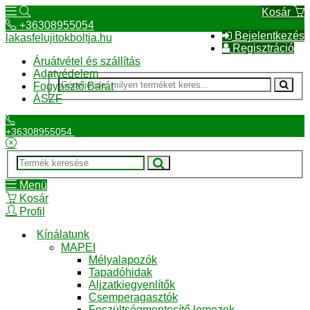
Kosár
+36308955054
Bejelentkezés
lakasfelujitokboltja.hu
Regisztráció
Áruátvétel és szállítás
Adatvédelem
Fogyasztó Barát
ÁSZF
+36308955054
Menü
Kosár
Profil
Kínálatunk
MAPEI
Mélyalapozók
Tapadóhidak
Aljzatkiegyenlítők
Csemperagasztók
Feszültségmentesítő lemezek