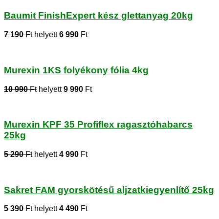
Baumit FinishExpert kész glettanyag 20kg
7 190
Ft
helyett
6 990
Ft
Murexin 1KS folyékony fólia 4kg
10 990
Ft
helyett
9 990
Ft
Murexin KPF 35 Profiflex ragasztóhabarcs
25kg
5 290
Ft
helyett
4 990
Ft
Sakret FAM gyorskötésű aljzatkiegyenlítő 25kg
5 390
Ft
helyett
4 490
Ft