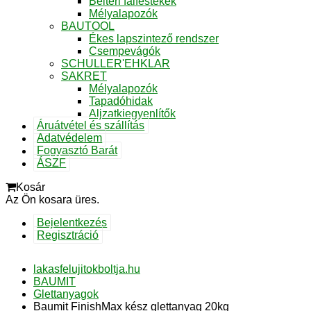
Beltéri falfestékek
Mélyalapozók
BAUTOOL
Ékes lapszintező rendszer
Csempevágók
SCHULLER'EHKLAR
SAKRET
Mélyalapozók
Tapadóhidak
Aljzatkiegyenlítők
Áruátvétel és szállítás
Adatvédelem
Fogyasztó Barát
ÁSZF
Kosár
Az Ön kosara üres.
Bejelentkezés
Regisztráció
lakasfelujitokboltja.hu
BAUMIT
Glettanyagok
Baumit FinishMax kész glettanyag 20kg