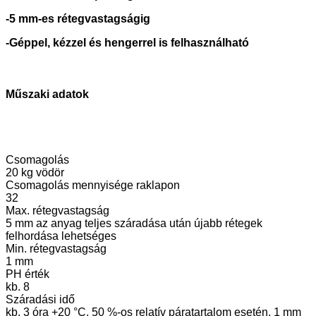
-5 mm-es rétegvastagságig
-Géppel, kézzel és hengerrel is felhasználható
Műszaki adatok
Csomagolás
20 kg vödör
Csomagolás mennyisége raklapon
32
Max. rétegvastagság
5 mm az anyag teljes száradása után újabb rétegek
felhordása lehetséges
Min. rétegvastagság
1 mm
PH érték
kb. 8
Száradási idő
kb. 3 óra +20 °C, 50 %-os relatív páratartalom esetén, 1 mm