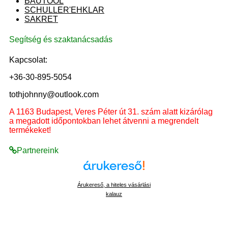
BAUTOOL
SCHULLER'EHKLAR
SAKRET
Segítség és szaktanácsadás
Kapcsolat:
+36-30-895-5054
tothjohnny@outlook.com
A 1163 Budapest, Veres Péter út 31. szám alatt kizárólag
a megadott időpontokban lehet átvenni a megrendelt
termékeket!
Partnereink
Árukereső, a hiteles vásárlási
kalauz