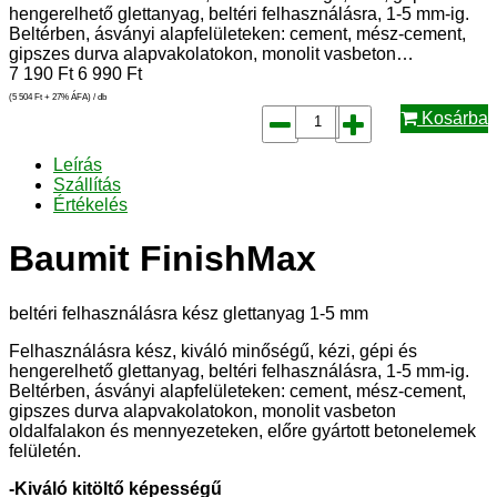
hengerelhető glettanyag, beltéri felhasználásra, 1-5 mm-ig.
Beltérben, ásványi alapfelületeken: cement, mész-cement,
gipszes durva alapvakolatokon, monolit vasbeton…
7 190
Ft
6 990
Ft
(5 504
Ft
+ 27% ÁFA) / db
Kosárba
Leírás
Szállítás
Értékelés
Baumit FinishMax
beltéri felhasználásra kész glettanyag 1-5 mm
Felhasználásra kész, kiváló minőségű, kézi, gépi és
hengerelhető glettanyag, beltéri felhasználásra, 1-5 mm-ig.
Beltérben, ásványi alapfelületeken: cement, mész-cement,
gipszes durva alapvakolatokon, monolit vasbeton
oldalfalakon és mennyezeteken, előre gyártott betonelemek
felületén.
-Kiváló kitöltő képességű