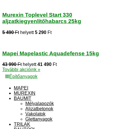
Murexin Toplevel Start 330
aljzatkiegyenlítőhabarcs 25kg
5 490
Ft
helyett
5 290
Ft
Mapei Mapelastic Aquadefense 15kg
43 990
Ft
helyett
41 490
Ft
További akcióink »
Építőanyagok
MAPEI
MUREXIN
BAUMIT
Mélyalapozók
Aljzatbetonok
Vakolatok
Glettanyagok
TRILAK