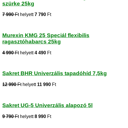
szürke 25kg
7 990
Ft
helyett
7 790
Ft
Murexin KMG 25 Speciál flexibilis
ragasztóhabarcs 25kg
4 990
Ft
helyett
4 490
Ft
Sakret BHR Univerzális tapadóhíd 7,5kg
12 990
Ft
helyett
11 990
Ft
Sakret UG-5 Univerzális alapozó 5l
9 790
Ft
helyett
8 990
Ft