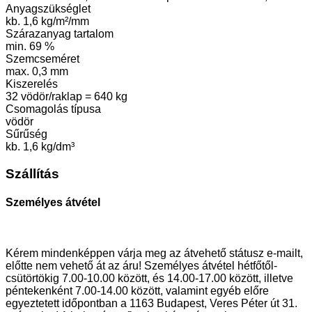
Anyagszükséglet
kb. 1,6 kg/m²/mm
Szárazanyag tartalom
min. 69 %
Szemcseméret
max. 0,3 mm
Kiszerelés
32 vödör/raklap = 640 kg
Csomagolás típusa
vödör
Sűrűség
kb. 1,6 kg/dm³
Szállítás
Személyes átvétel
Kérem mindenképpen várja meg az átvehető státusz e-mailt,
előtte nem vehető át az áru! Személyes átvétel hétfőtől-
csütörtökig 7.00-10.00 között, és 14.00-17.00 között, illetve
péntekenként 7.00-14.00 között, valamint egyéb előre
egyeztetett időpontban a 1163 Budapest, Veres Péter út 31.