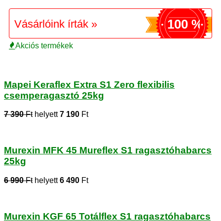
100 %
Vásárlóink írták »
Akciós termékek
Mapei Keraflex Extra S1 Zero flexibilis
csemperagasztó 25kg
7 390
Ft
helyett
7 190
Ft
Murexin MFK 45 Mureflex S1 ragasztóhabarcs
25kg
6 990
Ft
helyett
6 490
Ft
Murexin KGF 65 Totálflex S1 ragasztóhabarcs