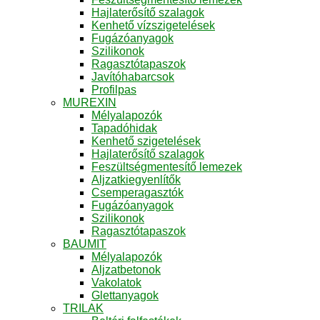
Hajlaterősítő szalagok
Kenhető vízszigetelések
Fugázóanyagok
Szilikonok
Ragasztótapaszok
Javítóhabarcsok
Profilpas
MUREXIN
Mélyalapozók
Tapadóhidak
Kenhető szigetelések
Hajlaterősítő szalagok
Feszültségmentesítő lemezek
Aljzatkiegyenlítők
Csemperagasztók
Fugázóanyagok
Szilikonok
Ragasztótapaszok
BAUMIT
Mélyalapozók
Aljzatbetonok
Vakolatok
Glettanyagok
TRILAK