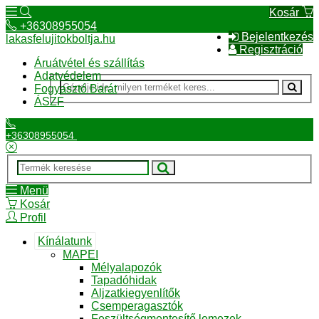
Kosár
+36308955054
Bejelentkezés
lakasfelujitokboltja.hu
Regisztráció
Áruátvétel és szállítás
Adatvédelem
Fogyasztó Barát
ÁSZF
+36308955054
Menü
Kosár
Profil
Kínálatunk
MAPEI
Mélyalapozók
Tapadóhidak
Aljzatkiegyenlítők
Csemperagasztók
Feszültségmentesítő lemezek