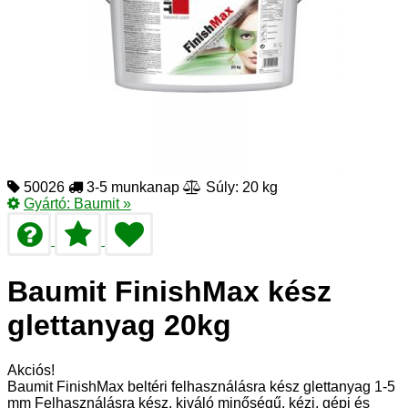
50026
3-5 munkanap
Súly: 20 kg
Gyártó:
Baumit
»
Baumit FinishMax kész
glettanyag 20kg
Akciós!
Baumit FinishMax beltéri felhasználásra kész glettanyag 1-5
mm Felhasználásra kész, kiváló minőségű, kézi, gépi és