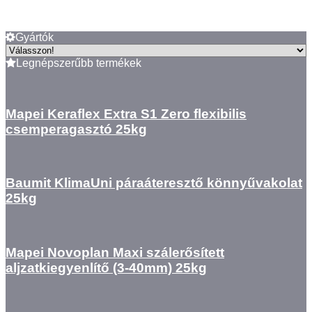
Gyártók
Legnépszerűbb termékek
Mapei Keraflex Extra S1 Zero flexibilis
csemperagasztó 25kg
Baumit KlimaUni páraáteresztő könnyűvakolat
25kg
Mapei Novoplan Maxi szálerősített
aljzatkiegyenlítő (3-40mm) 25kg