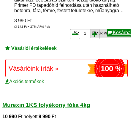
Primer FD tapadóhíd felhordása után használható
betonra, fára, fémre, festett felületekre, műanyagra…
3 990
Ft
(3 142
Ft
+ 27% ÁFA) / db
Kosárba
Szín*:
Vásárlói értékelések
100 %
Vásárlóink írták »
Akciós termékek
Murexin 1KS folyékony fólia 4kg
10 990
Ft
helyett
9 990
Ft