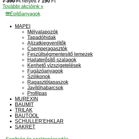
7 390
Ft
helyett
7 190
Ft
További akcióink »
Építőanyagok
MAPEI
Mélyalapozók
Tapadóhidak
Aljzatkiegyenlítők
Csemperagasztók
Feszültségmentesítő lemezek
Hajlaterősítő szalagok
Kenhető vízszigetelések
Fugázóanyagok
Szilikonok
Ragasztótapaszok
Javítóhabarcsok
Profilpas
MUREXIN
BAUMIT
TRILAK
BAUTOOL
SCHULLER'EHKLAR
SAKRET