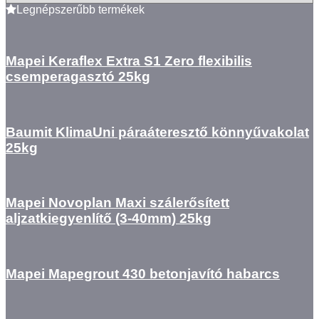
Legnépszerűbb termékek
Mapei Keraflex Extra S1 Zero flexibilis
csemperagasztó 25kg
Baumit KlimaUni páraáteresztő könnyűvakolat
25kg
Mapei Novoplan Maxi szálerősített
aljzatkiegyenlítő (3-40mm) 25kg
Mapei Mapegrout 430 betonjavító habarcs