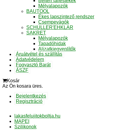
Beltéri falfestékek
Mélyalapozók
BAUTOOL
Ékes lapszintező rendszer
Csempevágók
SCHULLER'EHKLAR
SAKRET
Mélyalapozók
Tapadóhidak
Aljzatkiegyenlítők
Áruátvétel és szállítás
Adatvédelem
Fogyasztó Barát
ÁSZF
Kosár
Az Ön kosara üres.
Bejelentkezés
Regisztráció
lakasfelujitokboltja.hu
MAPEI
Szilikonok