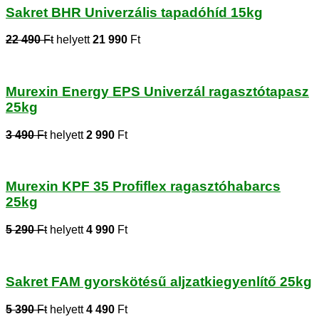
Sakret BHR Univerzális tapadóhíd 15kg
22 490
Ft
helyett
21 990
Ft
Murexin Energy EPS Univerzál ragasztótapasz
25kg
3 490
Ft
helyett
2 990
Ft
Murexin KPF 35 Profiflex ragasztóhabarcs
25kg
5 290
Ft
helyett
4 990
Ft
Sakret FAM gyorskötésű aljzatkiegyenlítő 25kg
5 390
Ft
helyett
4 490
Ft