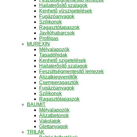
Hajlaterősítő szalagok
Kenhető vízszigetelések
Fugázóanyagok
Szilikonok
Ragasztótapaszok
Javítóhabarcsok
Profilpas
MUREXIN
Mélyalapozók
Tapadóhidak
Kenhető szigetelések
Hajlaterősítő szalagok
Feszültségmentesítő lemezek
Aljzatkiegyenlítők
Csemperagasztók
Fugázóanyagok
Szilikonok
Ragasztótapaszok
BAUMIT
Mélyalapozók
Aljzatbetonok
Vakolatok
Glettanyagok
TRILAK