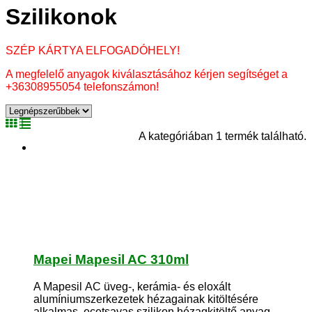
Szilikonok
SZÉP KÁRTYA ELFOGADÓHELY!
A megfelelő anyagok kiválasztásához kérjen segítséget a
+36308955054 telefonszámon!
A kategóriában 1 termék található.
Mapei Mapesil AC 310ml
A Mapesil AC üveg-, kerámia- és eloxált
alumíniumszerkezetek hézagainak kitöltésére
alkalmas, ecetsavas szilikon hézagkitöltő anyag.