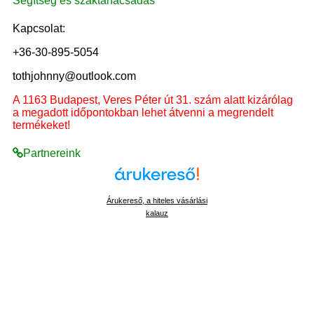
Segítség és szaktanácsadás
Kapcsolat:
+36-30-895-5054
tothjohnny@outlook.com
A 1163 Budapest, Veres Péter út 31. szám alatt kizárólag
a megadott időpontokban lehet átvenni a megrendelt
termékeket!
Partnereink
Árukereső, a hiteles vásárlási
kalauz