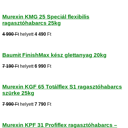
Murexin KMG 25 Speciál flexibilis
ragasztóhabarcs 25kg
4 990
Ft
helyett
4 490
Ft
Baumit FinishMax kész glettanyag 20kg
7 190
Ft
helyett
6 990
Ft
Murexin KGF 65 Totálflex S1 ragasztóhabarcs
szürke 25kg
7 990
Ft
helyett
7 790
Ft
Murexin KPF 31 Profiflex ragasztóhabarcs –