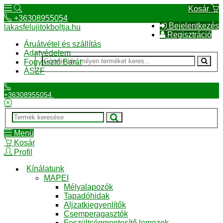
Kosár
+36308955054
Bejelentkezés
lakasfelujitokboltja.hu
Regisztráció
Áruátvétel és szállítás
Adatvédelem
Fogyasztó Barát
ÁSZF
+36308955054
Menü
Kosár
Profil
Kínálatunk
MAPEI
Mélyalapozók
Tapadóhidak
Aljzatkiegyenlítők
Csemperagasztók
Feszültségmentesítő lemezek