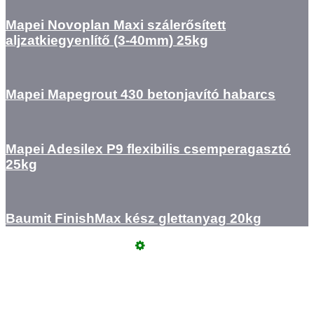
Mapei Novoplan Maxi szálerősített
aljzatkiegyenlítő (3-40mm) 25kg
Mapei Mapegrout 430 betonjavító habarcs
Mapei Adesilex P9 flexibilis csemperagasztó
25kg
Baumit FinishMax kész glettanyag 20kg
Üzemeltető
Online elállás
Teljes katalógus
Vásárlói értékelések
Adatvédelem