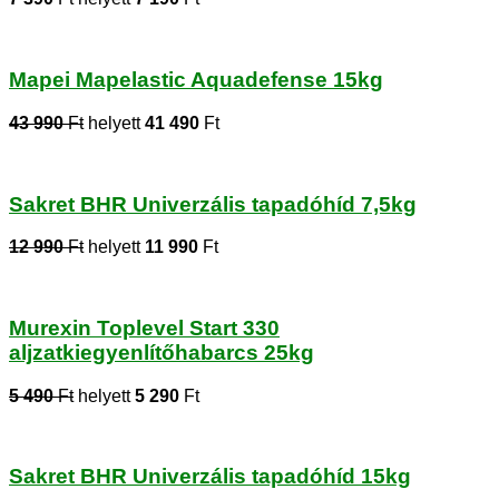
Mapei Mapelastic Aquadefense 15kg
43 990
Ft
helyett
41 490
Ft
Sakret BHR Univerzális tapadóhíd 7,5kg
12 990
Ft
helyett
11 990
Ft
Murexin Toplevel Start 330
aljzatkiegyenlítőhabarcs 25kg
5 490
Ft
helyett
5 290
Ft
Sakret BHR Univerzális tapadóhíd 15kg