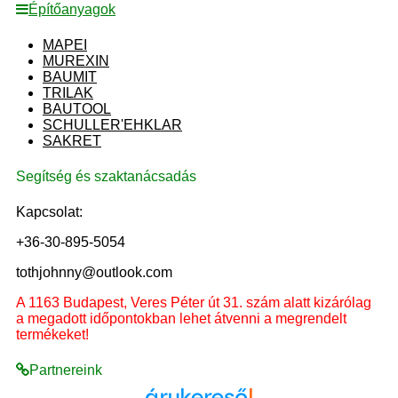
Építőanyagok
MAPEI
MUREXIN
BAUMIT
TRILAK
BAUTOOL
SCHULLER'EHKLAR
SAKRET
Segítség és szaktanácsadás
Kapcsolat:
+36-30-895-5054
tothjohnny@outlook.com
A 1163 Budapest, Veres Péter út 31. szám alatt kizárólag
a megadott időpontokban lehet átvenni a megrendelt
termékeket!
Partnereink