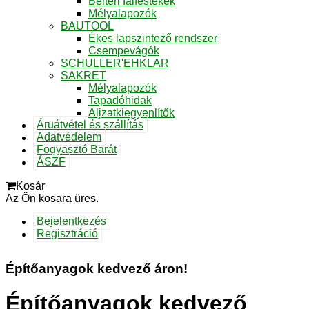
Beltéri falfestékek
Mélyalapozók
BAUTOOL
Ékes lapszintező rendszer
Csempevágók
SCHULLER'EHKLAR
SAKRET
Mélyalapozók
Tapadóhidak
Aljzatkiegyenlítők
Áruátvétel és szállítás
Adatvédelem
Fogyasztó Barát
ÁSZF
Kosár
Az Ön kosara üres.
Bejelentkezés
Regisztráció
Építőanyagok kedvező áron!
Építőanyagok kedvező