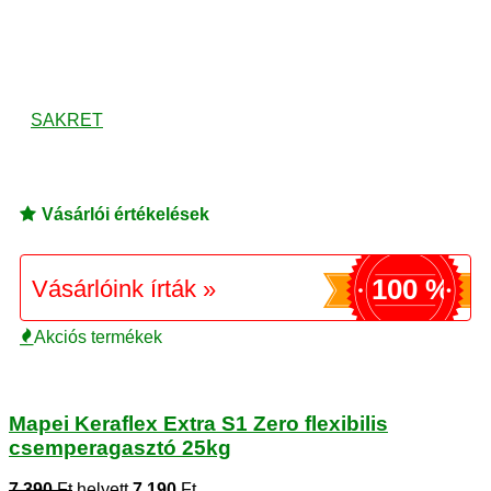
SAKRET
Vásárlói értékelések
100 %
Vásárlóink írták »
Akciós termékek
Mapei Keraflex Extra S1 Zero flexibilis
csemperagasztó 25kg
7 390
Ft
helyett
7 190
Ft