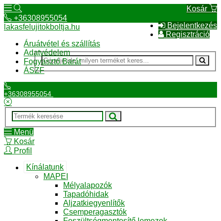
Kosár
+36308955054
Bejelentkezés
lakasfelujitokboltja.hu
Regisztráció
Áruátvétel és szállítás
Adatvédelem
Fogyasztó Barát
ÁSZF
+36308955054
Menü
Kosár
Profil
Kínálatunk
MAPEI
Mélyalapozók
Tapadóhidak
Aljzatkiegyenlítők
Csemperagasztók
Feszültségmentesítő lemezek