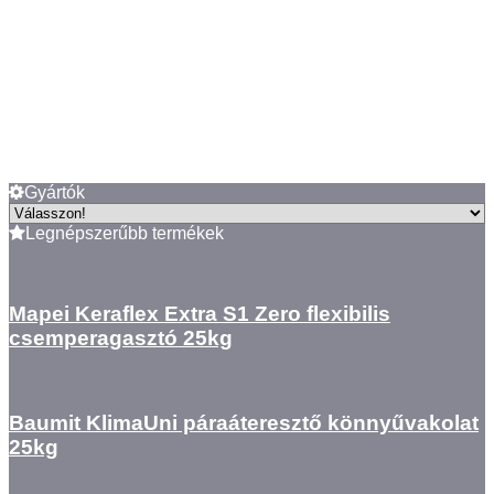
Gyártók
Legnépszerűbb termékek
Mapei Keraflex Extra S1 Zero flexibilis
csemperagasztó 25kg
Baumit KlimaUni páraáteresztő könnyűvakolat
25kg