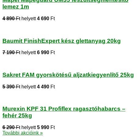
lemez 1m
4 890
Ft
helyett
4 690
Ft
Baumit FinishExpert kész glettanyag 20kg
7 190
Ft
helyett
6 990
Ft
Sakret FAM gyorskötésű aljzatkiegyenlítő 25kg
5 390
Ft
helyett
4 490
Ft
Murexin KPF 31 Profiflex ragasztóhabarcs –
fehér 25kg
6 290
Ft
helyett
5 990
Ft
További akcióink »