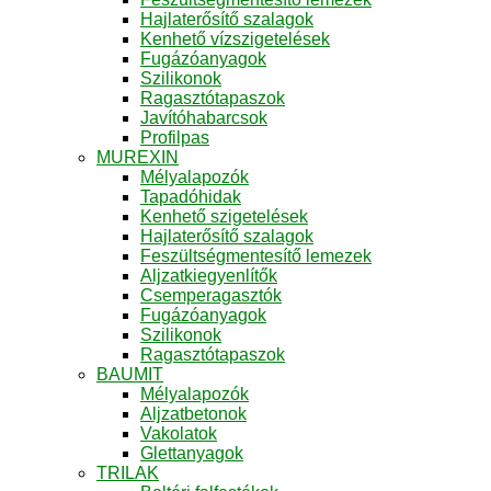
Hajlaterősítő szalagok
Kenhető vízszigetelések
Fugázóanyagok
Szilikonok
Ragasztótapaszok
Javítóhabarcsok
Profilpas
MUREXIN
Mélyalapozók
Tapadóhidak
Kenhető szigetelések
Hajlaterősítő szalagok
Feszültségmentesítő lemezek
Aljzatkiegyenlítők
Csemperagasztók
Fugázóanyagok
Szilikonok
Ragasztótapaszok
BAUMIT
Mélyalapozók
Aljzatbetonok
Vakolatok
Glettanyagok
TRILAK