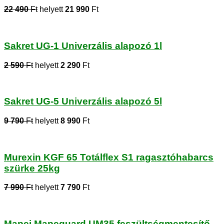
22 490
Ft
helyett
21 990
Ft
Sakret UG-1 Univerzális alapozó 1l
2 590
Ft
helyett
2 290
Ft
Sakret UG-5 Univerzális alapozó 5l
9 790
Ft
helyett
8 990
Ft
Murexin KGF 65 Totálflex S1 ragasztóhabarcs
szürke 25kg
7 990
Ft
helyett
7 790
Ft
Mapei Mapeguard UM35 feszültségmentesítő