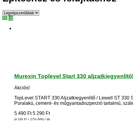
Murexin Toplevel Start 330 aljzatkiegyenlí
Akciós!
TopLevel START 330 Aljzatkiegyenlítő / Lewell ST 330 
Poralakú, cement- és műgyantadiszperzió tartalmú, szále
5 490
Ft
5 290
Ft
(4 165
Ft
+ 27% ÁFA) / db