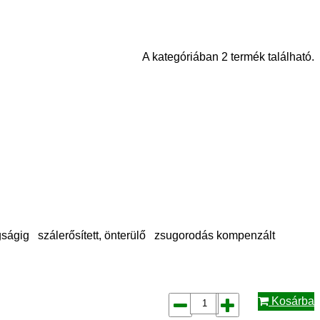
A kategóriában 2 termék található.
gságig szálerősített, önterülő zsugorodás kompenzált
Kosárba