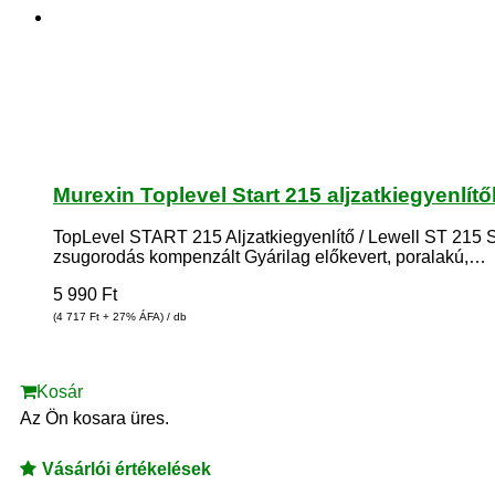
Murexin Toplevel Start 215 aljzatkiegyenlí
TopLevel START 215 Aljzatkiegyenlítő / Lewell ST 215 S
zsugorodás kompenzált Gyárilag előkevert, poralakú,…
5 990
Ft
(4 717
Ft
+ 27% ÁFA) / db
Kosár
Az Ön kosara üres.
Vásárlói értékelések