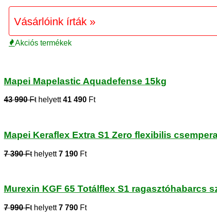
Vásárlóink írták »
Akciós termékek
Mapei Mapelastic Aquadefense 15kg
43 990
Ft
helyett
41 490
Ft
Mapei Keraflex Extra S1 Zero flexibilis csempe
7 390
Ft
helyett
7 190
Ft
Murexin KGF 65 Totálflex S1 ragasztóhabarcs s
7 990
Ft
helyett
7 790
Ft