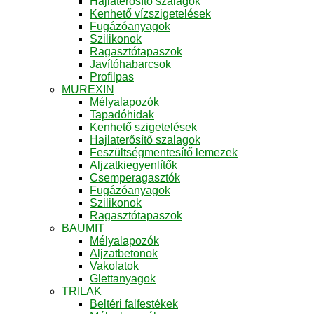
Hajlaterősítő szalagok
Kenhető vízszigetelések
Fugázóanyagok
Szilikonok
Ragasztótapaszok
Javítóhabarcsok
Profilpas
MUREXIN
Mélyalapozók
Tapadóhidak
Kenhető szigetelések
Hajlaterősítő szalagok
Feszültségmentesítő lemezek
Aljzatkiegyenlítők
Csemperagasztók
Fugázóanyagok
Szilikonok
Ragasztótapaszok
BAUMIT
Mélyalapozók
Aljzatbetonok
Vakolatok
Glettanyagok
TRILAK
Beltéri falfestékek