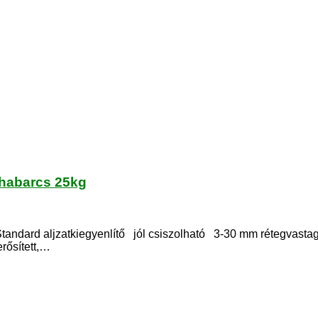
tőhabarcs 25kg
Standard aljzatkiegyenlítő jól csiszolható 3-30 mm rétegvasta
rősített,…