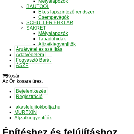
Mélyalapozók
BAUTOOL
Ékes lapszintező rendszer
Csempevágók
SCHULLER'EHKLAR
SAKRET
Mélyalapozók
Tapadóhidak
Aljzatkiegyenlítők
Áruátvétel és szállítás
Adatvédelem
Fogyasztó Barát
ÁSZF
Kosár
Az Ön kosara üres.
Bejelentkezés
Regisztráció
lakasfelujitokboltja.hu
MUREXIN
Aljzatkiegyenlítők
Építéshez és felújításhoz