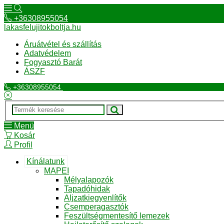
+36308955054
lakasfelujitokboltja.hu
Áruátvétel és szállítás
Adatvédelem
Fogyasztó Barát
ÁSZF
+36308955054
Menü
Kosár
Profil
Kínálatunk
MAPEI
Mélyalapozók
Tapadóhidak
Aljzatkiegyenlítők
Csemperagasztók
Feszültségmentesítő lemezek