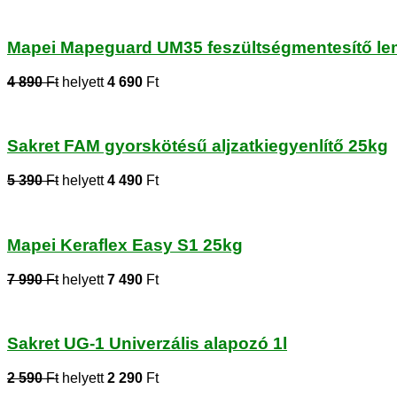
Mapei Mapeguard UM35 feszültségmentesítő l
4 890
Ft
helyett
4 690
Ft
Sakret FAM gyorskötésű aljzatkiegyenlítő 25kg
5 390
Ft
helyett
4 490
Ft
Mapei Keraflex Easy S1 25kg
7 990
Ft
helyett
7 490
Ft
Sakret UG-1 Univerzális alapozó 1l
2 590
Ft
helyett
2 290
Ft