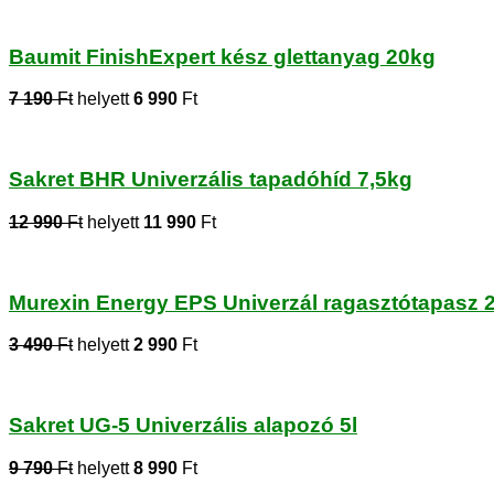
Baumit FinishExpert kész glettanyag 20kg
7 190
Ft
helyett
6 990
Ft
Sakret BHR Univerzális tapadóhíd 7,5kg
12 990
Ft
helyett
11 990
Ft
Murexin Energy EPS Univerzál ragasztótapasz 
3 490
Ft
helyett
2 990
Ft
Sakret UG-5 Univerzális alapozó 5l
9 790
Ft
helyett
8 990
Ft