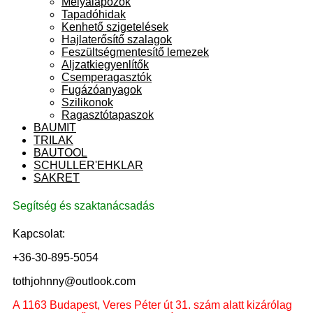
Mélyalapozók
Tapadóhidak
Kenhető szigetelések
Hajlaterősítő szalagok
Feszültségmentesítő lemezek
Aljzatkiegyenlítők
Csemperagasztók
Fugázóanyagok
Szilikonok
Ragasztótapaszok
BAUMIT
TRILAK
BAUTOOL
SCHULLER'EHKLAR
SAKRET
Segítség és szaktanácsadás
Kapcsolat:
+36-30-895-5054
tothjohnny@outlook.com
A 1163 Budapest, Veres Péter út 31. szám alatt kizárólag