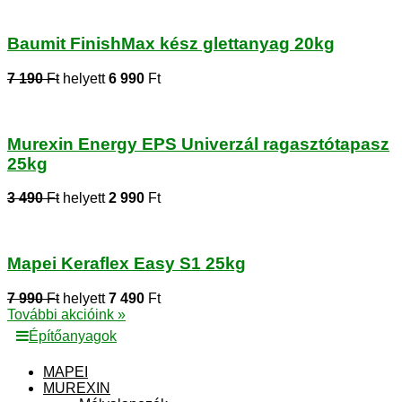
Baumit FinishMax kész glettanyag 20kg
7 190
Ft
helyett
6 990
Ft
Murexin Energy EPS Univerzál ragasztótapasz
25kg
3 490
Ft
helyett
2 990
Ft
Mapei Keraflex Easy S1 25kg
7 990
Ft
helyett
7 490
Ft
További akcióink »
Építőanyagok
MAPEI
MUREXIN