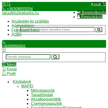
Kosár
+36308955054
Bejelentkezés
lakasfelujitokboltja.hu
Regisztráció
Áruátvétel és szállítás
Adatvédelem
Fogyasztó Barát
ÁSZF
+36308955054
Menü
Kosár
Profil
Kínálatunk
MAPEI
Mélyalapozók
Tapadóhidak
Aljzatkiegyenlítők
Csemperagasztók
Feszültségmentesítő lemezek