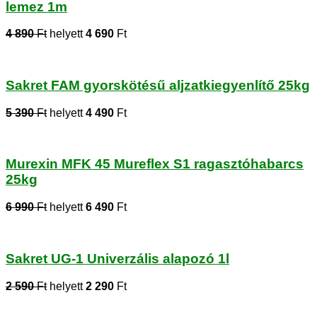
lemez 1m
4 890
Ft
helyett
4 690
Ft
Sakret FAM gyorskötésű aljzatkiegyenlítő 25kg
5 390
Ft
helyett
4 490
Ft
Murexin MFK 45 Mureflex S1 ragasztóhabarcs
25kg
6 990
Ft
helyett
6 490
Ft
Sakret UG-1 Univerzális alapozó 1l
2 590
Ft
helyett
2 290
Ft