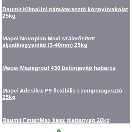
Baumit KlimaUni páraáteresztő könnyűvakolat
25kg
Mapei Novoplan Maxi szálerősített
aljzatkiegyenlítő (3-40mm) 25kg
Mapei Mapegrout 430 betonjavító habarcs
Mapei Adesilex P9 flexibilis csemperagasztó
25kg
Baumit FinishMax kész glettanyag 20kg