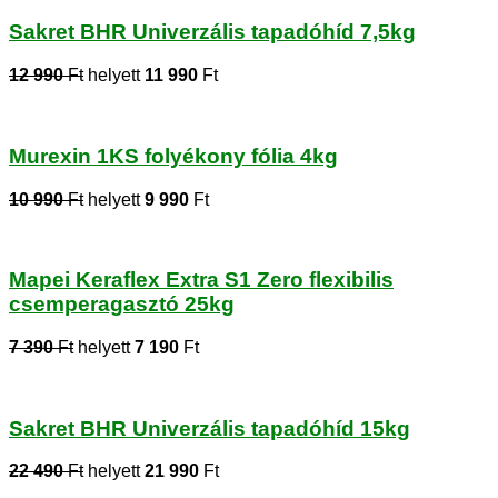
Sakret BHR Univerzális tapadóhíd 7,5kg
12 990
Ft
helyett
11 990
Ft
Murexin 1KS folyékony fólia 4kg
10 990
Ft
helyett
9 990
Ft
Mapei Keraflex Extra S1 Zero flexibilis
csemperagasztó 25kg
7 390
Ft
helyett
7 190
Ft
Sakret BHR Univerzális tapadóhíd 15kg
22 490
Ft
helyett
21 990
Ft