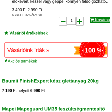
előkevert, kézzel vagy géppel könnyen feldolgozható…
3 490
Ft
2 990
Ft
(2 354
Ft
+ 27% ÁFA) / db
Kosárba
Vásárlói értékelések
100 %
Vásárlóink írták »
Akciós termékek
Baumit FinishExpert kész glettanyag 20kg
7 190
Ft
helyett
6 990
Ft
Mapei Mapeguard UM35 feszültségmentesítő