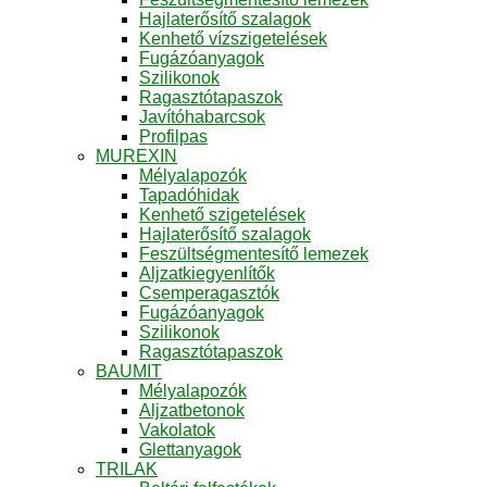
Hajlaterősítő szalagok
Kenhető vízszigetelések
Fugázóanyagok
Szilikonok
Ragasztótapaszok
Javítóhabarcsok
Profilpas
MUREXIN
Mélyalapozók
Tapadóhidak
Kenhető szigetelések
Hajlaterősítő szalagok
Feszültségmentesítő lemezek
Aljzatkiegyenlítők
Csemperagasztók
Fugázóanyagok
Szilikonok
Ragasztótapaszok
BAUMIT
Mélyalapozók
Aljzatbetonok
Vakolatok
Glettanyagok
TRILAK