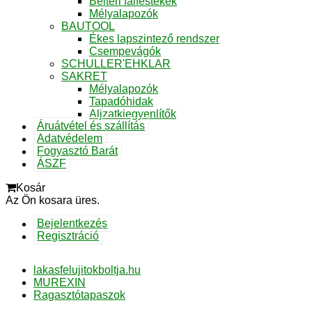
Beltéri falfestékek
Mélyalapozók
BAUTOOL
Ékes lapszintező rendszer
Csempevágók
SCHULLER'EHKLAR
SAKRET
Mélyalapozók
Tapadóhidak
Aljzatkiegyenlítők
Áruátvétel és szállítás
Adatvédelem
Fogyasztó Barát
ÁSZF
Kosár
Az Ön kosara üres.
Bejelentkezés
Regisztráció
lakasfelujitokboltja.hu
MUREXIN
Ragasztótapaszok