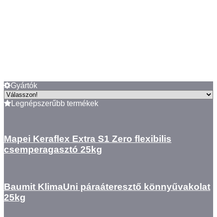
Gyártók
Legnépszerűbb termékek
Mapei Keraflex Extra S1 Zero flexibilis
csemperagasztó 25kg
Baumit KlimaUni páraáteresztő könnyűvakolat
25kg