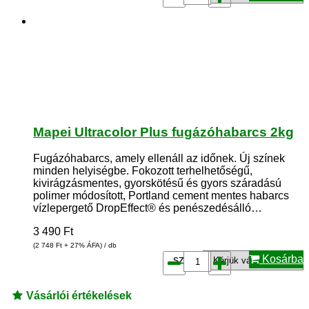
Mapei Ultracolor Plus fugázóhabarcs 2kg
Fugázóhabarcs, amely ellenáll az időnek. Új színek
minden helyiségbe. Fokozott terhelhetőségű,
kivirágzásmentes, gyorskötésű és gyors száradású
polimer módosított, Portland cement mentes habarcs
vízlepergető DropEffect® és penészedésálló…
3 490
Ft
(2 748
Ft
+ 27% ÁFA) / db
Kosárba
szín*:
Vásárlói értékelések