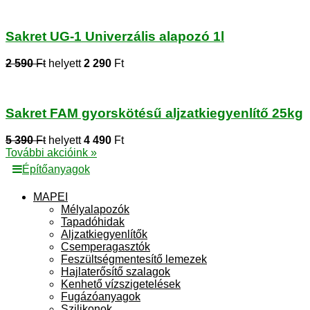
Sakret UG-1 Univerzális alapozó 1l
2 590
Ft
helyett
2 290
Ft
Sakret FAM gyorskötésű aljzatkiegyenlítő 25kg
5 390
Ft
helyett
4 490
Ft
További akcióink »
Építőanyagok
MAPEI
Mélyalapozók
Tapadóhidak
Aljzatkiegyenlítők
Csemperagasztók
Feszültségmentesítő lemezek
Hajlaterősítő szalagok
Kenhető vízszigetelések
Fugázóanyagok
Szilikonok