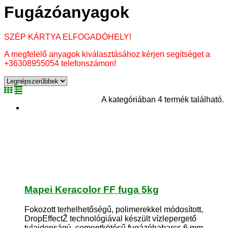
Fugázóanyagok
SZÉP KÁRTYA ELFOGADÓHELY!
A megfelelő anyagok kiválasztásához kérjen segítséget a
+36308955054 telefonszámon!
A kategóriában 4 termék található.
Mapei Keracolor FF fuga 5kg
Fokozott terhelhetőségű, polimerekkel módosított,
DropEffectŽ technológiával készült vízlepergető
tulajdonságú, cementkötésű fugázóhabarcs 6 mm