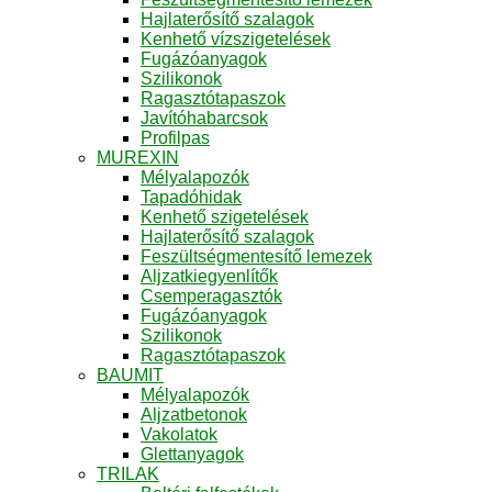
Hajlaterősítő szalagok
Kenhető vízszigetelések
Fugázóanyagok
Szilikonok
Ragasztótapaszok
Javítóhabarcsok
Profilpas
MUREXIN
Mélyalapozók
Tapadóhidak
Kenhető szigetelések
Hajlaterősítő szalagok
Feszültségmentesítő lemezek
Aljzatkiegyenlítők
Csemperagasztók
Fugázóanyagok
Szilikonok
Ragasztótapaszok
BAUMIT
Mélyalapozók
Aljzatbetonok
Vakolatok
Glettanyagok
TRILAK