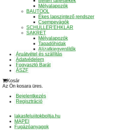
Beltéri falfestékek
Mélyalapozók
BAUTOOL
Ékes lapszintező rendszer
Csempevágók
SCHULLER'EHKLAR
SAKRET
Mélyalapozók
Tapadóhidak
Aljzatkiegyenlítők
Áruátvétel és szállítás
Adatvédelem
Fogyasztó Barát
ÁSZF
Kosár
Az Ön kosara üres.
Bejelentkezés
Regisztráció
lakasfelujitokboltja.hu
MAPEI
Fugázóanyagok