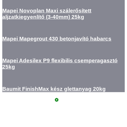
Mapei Novoplan Maxi szálerősített
aljzatkiegyenlítő (3-40mm) 25kg
Mapei Mapegrout 430 betonjavító habarcs
Mapei Adesilex P9 flexibilis csemperagasztó
25kg
Baumit FinishMax kész glettanyag 20kg
Üzemeltető
Online elállás
Teljes katalógus
Vásárlói értékelések
Adatvédelem