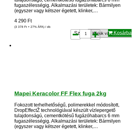
fugaszélességig. Alkalmazási területek: Bármilyen
(egyszer vagy kétszer égetett, klinker,…
4 290
Ft
(3 378
Ft
+ 27% ÁFA) / db
Kosárba
Szín*:
Mapei Keracolor FF Flex fuga 2kg
Fokozott terhelhetőségű, polimerekkel módosított,
DropEffectŽ technológiával készült vízlepergető
tulajdonságú, cementkötésű fugázóhabarcs 6 mm
fugaszélességig. Alkalmazási területek: Bármilyen
(egyszer vagy kétszer égetett, klinker,…