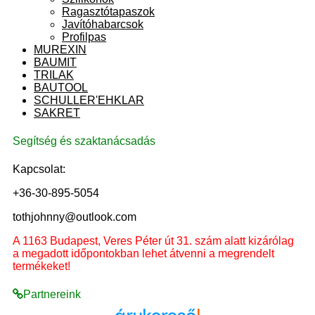
Ragasztótapaszok
Javítóhabarcsok
Profilpas
MUREXIN
BAUMIT
TRILAK
BAUTOOL
SCHULLER'EHKLAR
SAKRET
Segítség és szaktanácsadás
Kapcsolat:
+36-30-895-5054
tothjohnny@outlook.com
A 1163 Budapest, Veres Péter út 31. szám alatt kizárólag
a megadott időpontokban lehet átvenni a megrendelt
termékeket!
Partnereink