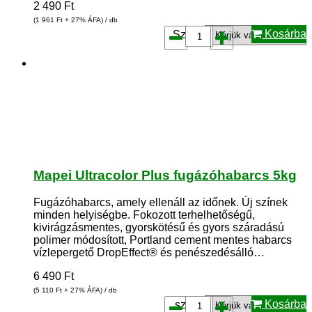
2 490
Ft
(1 961
Ft
+ 27% ÁFA) / db
Kosárba
Szín*:
Mapei Ultracolor Plus fugázóhabarcs 5kg
Fugázóhabarcs, amely ellenáll az időnek. Új színek
minden helyiségbe. Fokozott terhelhetőségű,
kivirágzásmentes, gyorskötésű és gyors száradású
polimer módosított, Portland cement mentes habarcs
vízlepergető DropEffect® és penészedésálló…
6 490
Ft
(5 110
Ft
+ 27% ÁFA) / db
Kosárba
szín*: