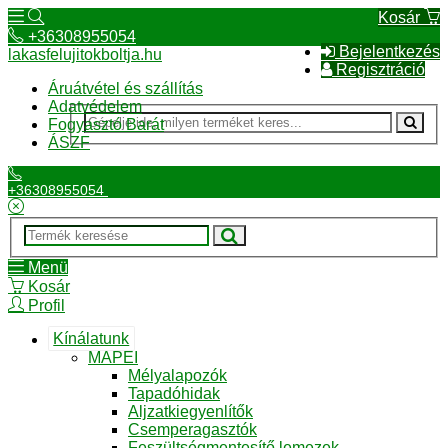
Kosár
+36308955054
Bejelentkezés
lakasfelujitokboltja.hu
Regisztráció
Áruátvétel és szállítás
Adatvédelem
Fogyasztó Barát
ÁSZF
+36308955054
Menü
Kosár
Profil
Kínálatunk
MAPEI
Mélyalapozók
Tapadóhidak
Aljzatkiegyenlítők
Csemperagasztók
Feszültségmentesítő lemezek