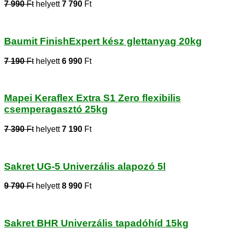
7 990
Ft
helyett
7 790
Ft
Baumit FinishExpert kész glettanyag 20kg
7 190
Ft
helyett
6 990
Ft
Mapei Keraflex Extra S1 Zero flexibilis
csemperagasztó 25kg
7 390
Ft
helyett
7 190
Ft
Sakret UG-5 Univerzális alapozó 5l
9 790
Ft
helyett
8 990
Ft
Sakret BHR Univerzális tapadóhíd 15kg