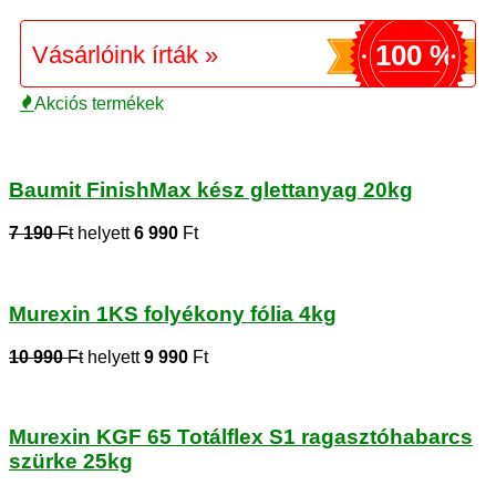
100 %
Vásárlóink írták »
Akciós termékek
Baumit FinishMax kész glettanyag 20kg
7 190
Ft
helyett
6 990
Ft
Murexin 1KS folyékony fólia 4kg
10 990
Ft
helyett
9 990
Ft
Murexin KGF 65 Totálflex S1 ragasztóhabarcs
szürke 25kg