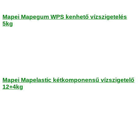
Mapei Mapegum WPS kenhető vízszigetelés
5kg
Mapei Mapelastic kétkomponensű vízszigetelő
12+4kg