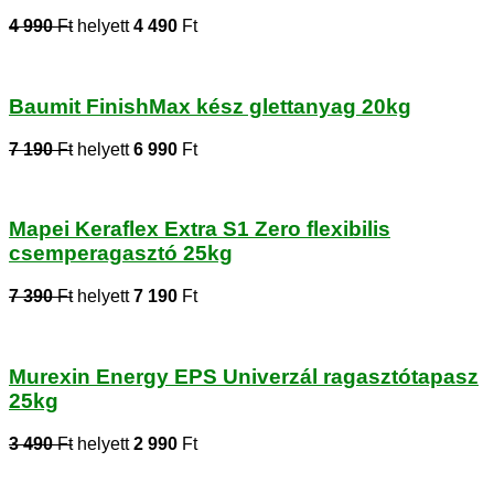
4 990
Ft
helyett
4 490
Ft
Baumit FinishMax kész glettanyag 20kg
7 190
Ft
helyett
6 990
Ft
Mapei Keraflex Extra S1 Zero flexibilis
csemperagasztó 25kg
7 390
Ft
helyett
7 190
Ft
Murexin Energy EPS Univerzál ragasztótapasz
25kg
3 490
Ft
helyett
2 990
Ft