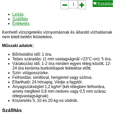
Kosárba
Leírás
Szállítás
Értékelés
Kenhető vízszigetelés víznyomásnak és állandó vízhatásnak
nem kitett beltéri felületekre.
Műszaki adatok:
Bőrösödési idő: 1 óra.
Teljes száradás: (1 mm vastagságnál +23°C-on): 5 óra.
Várakozási idő: 1-2 óra minden egyes réteg között, 12-
24 óra kerámia burkolólapok fektetése előtt.
Szín: világosszürke.
Felhordás: simítóval, hengerrel vagy szórva.
Eltartható: 24 hónapig. Védje a fagytól.
Anyagszükséglet 1,2 kg/m² (két rétegben felhordva,
amely megfelel 0,8 mm nedves vagy 0,5 mm száraz
rétegvastagságnak)
Kiszerelés 5, 10 és 20 kg-os vödrök.
Szállítás