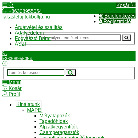
Kosár
+36308955054
Bejelentkezés
lakasfelujitokboltja.hu
Regisztráció
Áruátvétel és szállítás
Adatvédelem
Fogyasztó Barát
ÁSZF
+36308955054
Menü
Kosár
Profil
Kínálatunk
MAPEI
Mélyalapozók
Tapadóhidak
Aljzatkiegyenlítők
Csemperagasztók
Feszültségmentesítő lemezek