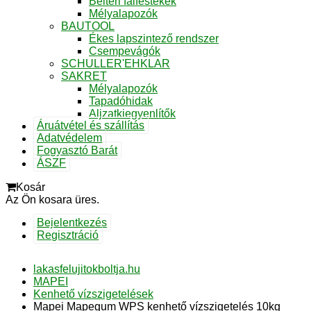
Beltéri falfestékek
Mélyalapozók
BAUTOOL
Ékes lapszintező rendszer
Csempevágók
SCHULLER'EHKLAR
SAKRET
Mélyalapozók
Tapadóhidak
Aljzatkiegyenlítők
Áruátvétel és szállítás
Adatvédelem
Fogyasztó Barát
ÁSZF
Kosár
Az Ön kosara üres.
Bejelentkezés
Regisztráció
lakasfelujitokboltja.hu
MAPEI
Kenhető vízszigetelések
Mapei Mapegum WPS kenhető vízszigetelés 10kg