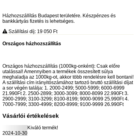
Házhozszállítás Budapest területére. Készpénzes és
bankkártyás fizetés is lehetséges.
Szállítási díj: 19 050
Ft
Országos házhozszállítás
Országos házhozszállítás (1000kg-onként): Csak előre
utalással! Amennyiben a termékek összesített súlya
meghaladja az 1000kg-ot, akkor több rendelésre kell bontani!
A szállítási cím irányitószámához tartozó bruttó szállítási díjat
a sor végén találja: 1. 2000-2499; 5000-5999; 6000-6999
21.990Ft 2. 2500-2899; 3000-3099; 8000-8099 22.990Ft 3.
2900-2999; 3100-3299; 8100-8199; 9000-9099 25.990Ft 4.
7000-7999; 3300-4999; 8200-8999; 9100-9999 26.990Ft
Vásárlói értékelések
Kiváló termék!
2024-10-30