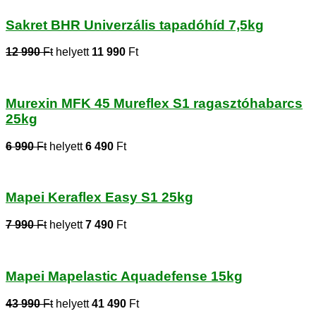
Sakret BHR Univerzális tapadóhíd 7,5kg
12 990
Ft
helyett
11 990
Ft
Murexin MFK 45 Mureflex S1 ragasztóhabarcs
25kg
6 990
Ft
helyett
6 490
Ft
Mapei Keraflex Easy S1 25kg
7 990
Ft
helyett
7 490
Ft
Mapei Mapelastic Aquadefense 15kg
43 990
Ft
helyett
41 490
Ft