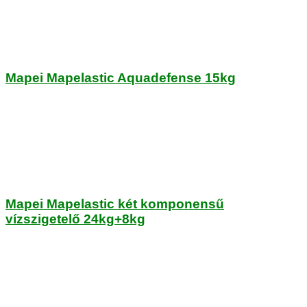
Mapei Mapelastic Aquadefense 15kg
Mapei Mapelastic két komponensű
vízszigetelő 24kg+8kg