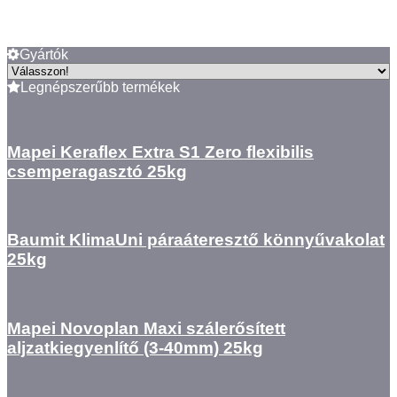
Gyártók
Legnépszerűbb termékek
Mapei Keraflex Extra S1 Zero flexibilis
csemperagasztó 25kg
Baumit KlimaUni páraáteresztő könnyűvakolat
25kg
Mapei Novoplan Maxi szálerősített
aljzatkiegyenlítő (3-40mm) 25kg