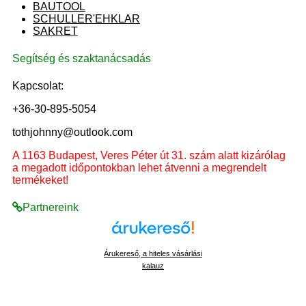
BAUTOOL
SCHULLER'EHKLAR
SAKRET
Segítség és szaktanácsadás
Kapcsolat:
+36-30-895-5054
tothjohnny@outlook.com
A 1163 Budapest, Veres Péter út 31. szám alatt kizárólag
a megadott időpontokban lehet átvenni a megrendelt
termékeket!
Partnereink
Árukereső, a hiteles vásárlási
kalauz