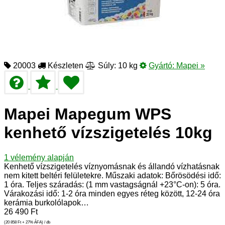
20003
Készleten
Súly: 10 kg
Gyártó:
Mapei
»
Mapei Mapegum WPS
kenhető vízszigetelés 10kg
1
vélemény alapján
Kenhető vízszigetelés víznyomásnak és állandó vízhatásnak
nem kitett beltéri felületekre. Műszaki adatok: Bőrösödési idő:
1 óra. Teljes száradás: (1 mm vastagságnál +23°C-on): 5 óra.
Várakozási idő: 1-2 óra minden egyes réteg között, 12-24 óra
kerámia burkolólapok…
26 490
Ft
(20 858
Ft
+ 27% ÁFA) / db