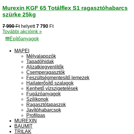
Murexin KGF 65 Totálflex S1 ragasztóhabarcs
szürke 25kg
7 990
Ft
helyett
7 790
Ft
További akcióink »
Építőanyagok
MAPEI
Mélyalapozók
Tapadóhidak
Aljzatkiegyenlítők
Csemperagasztók
Feszültségmentesítő lemezek
Hajlaterősítő szalagok
Kenhető vízszigetelések
Fugázóanyagok
Szilikonok
Ragasztótapaszok
Javítóhabarcsok
Profilpas
MUREXIN
BAUMIT
TRILAK