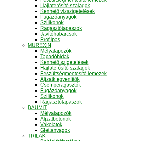
Hajlaterősítő szalagok
Kenhető vízszigetelések
Fugázóanyagok
Szilikonok
Ragasztótapaszok
Javítóhabarcsok
Profilpas
MUREXIN
Mélyalapozók
Tapadóhidak
Kenhető szigetelések
Hajlaterősítő szalagok
Feszültségmentesítő lemezek
Aljzatkiegyenlítők
Csemperagasztók
Fugázóanyagok
Szilikonok
Ragasztótapaszok
BAUMIT
Mélyalapozók
Aljzatbetonok
Vakolatok
Glettanyagok
TRILAK