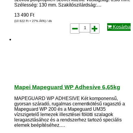
Szélesség: 130 mm. Szakítószilárdság:…
13 490
Ft
(10 622
Ft
+ 27% ÁFA) / db
Kosárba
Mapei Mapeguard WP Adhesive 6,65kg
MAPEGUARD WP ADHESIVE Két komponensű,
gyorsan száradó, rugalmas cementkötésű ragasztó a
Mapeguard WP 200 és a Mapeguard UM35
vízszigetelő lemezek illesztései fölötti szalagok
leragasztásához és a rendszerhez tartozó speciális
elemek beépítéséhez.…