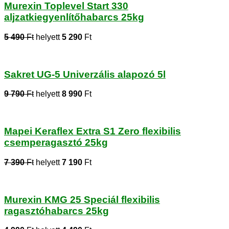
Murexin Toplevel Start 330
aljzatkiegyenlítőhabarcs 25kg
5 490
Ft
helyett
5 290
Ft
Sakret UG-5 Univerzális alapozó 5l
9 790
Ft
helyett
8 990
Ft
Mapei Keraflex Extra S1 Zero flexibilis
csemperagasztó 25kg
7 390
Ft
helyett
7 190
Ft
Murexin KMG 25 Speciál flexibilis
ragasztóhabarcs 25kg