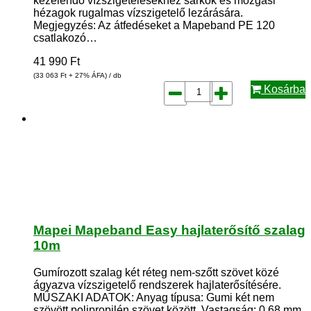
kezelendő vízszigetelésekhez sarkok és mozgási
hézagok rugalmas vízszigetelő lezárására.
Megjegyzés: Az átfedéseket a Mapeband PE 120
csatlakozó…
41 990
Ft
(33 063
Ft
+ 27% ÁFA) / db
Kosárba
Mapei Mapeband Easy hajlaterősítő szalag
10m
Gumírozott szalag két réteg nem-szőtt szövet közé
ágyazva vízszigetelő rendszerek hajlaterősítésére.
MŰSZAKI ADATOK: Anyag típusa: Gumi két nem
szövött polipropilén szövet között. Vastagság: 0,68 mm.