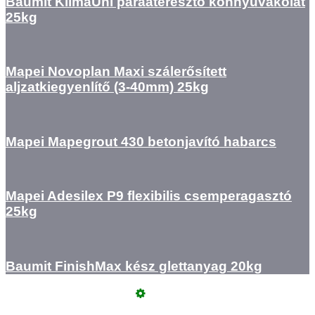
Baumit KlimaUni páraáteresztő könnyűvakolat
25kg
Mapei Novoplan Maxi szálerősített
aljzatkiegyenlítő (3-40mm) 25kg
Mapei Mapegrout 430 betonjavító habarcs
Mapei Adesilex P9 flexibilis csemperagasztó
25kg
Baumit FinishMax kész glettanyag 20kg
Üzemeltető