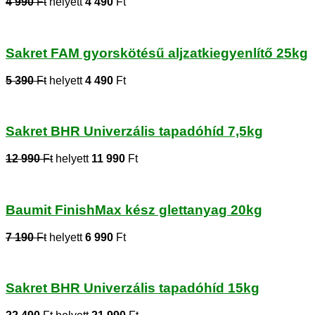
4 990
Ft
helyett
4 490
Ft
Sakret FAM gyorskötésű aljzatkiegyenlítő 25kg
5 390
Ft
helyett
4 490
Ft
Sakret BHR Univerzális tapadóhíd 7,5kg
12 990
Ft
helyett
11 990
Ft
Baumit FinishMax kész glettanyag 20kg
7 190
Ft
helyett
6 990
Ft
Sakret BHR Univerzális tapadóhíd 15kg