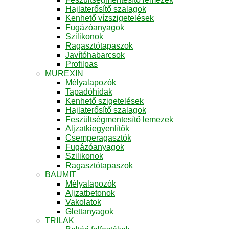
Hajlaterősítő szalagok
Kenhető vízszigetelések
Fugázóanyagok
Szilikonok
Ragasztótapaszok
Javítóhabarcsok
Profilpas
MUREXIN
Mélyalapozók
Tapadóhidak
Kenhető szigetelések
Hajlaterősítő szalagok
Feszültségmentesítő lemezek
Aljzatkiegyenlítők
Csemperagasztók
Fugázóanyagok
Szilikonok
Ragasztótapaszok
BAUMIT
Mélyalapozók
Aljzatbetonok
Vakolatok
Glettanyagok
TRILAK