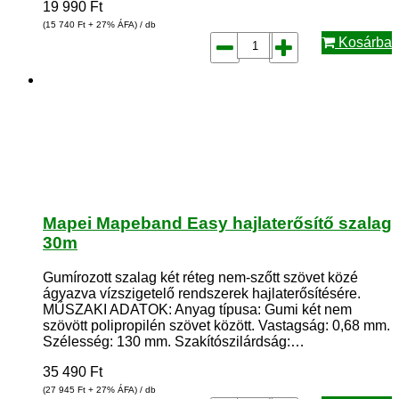
19 990
Ft
(15 740
Ft
+ 27% ÁFA) / db
Kosárba
Mapei Mapeband Easy hajlaterősítő szalag
30m
Gumírozott szalag két réteg nem-szőtt szövet közé
ágyazva vízszigetelő rendszerek hajlaterősítésére.
MŰSZAKI ADATOK: Anyag típusa: Gumi két nem
szövött polipropilén szövet között. Vastagság: 0,68 mm.
Szélesség: 130 mm. Szakítószilárdság:…
35 490
Ft
(27 945
Ft
+ 27% ÁFA) / db