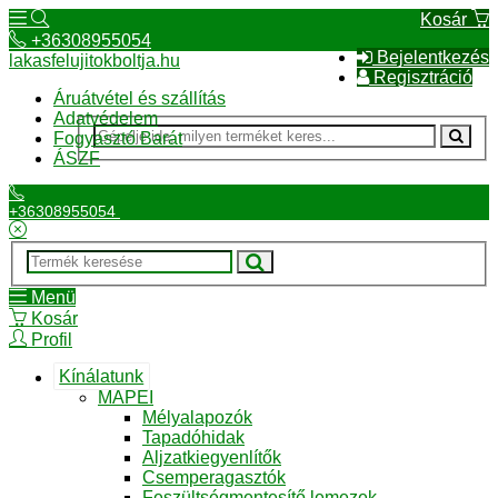
Kosár
+36308955054
Bejelentkezés
lakasfelujitokboltja.hu
Regisztráció
Áruátvétel és szállítás
Adatvédelem
Fogyasztó Barát
ÁSZF
+36308955054
Menü
Kosár
Profil
Kínálatunk
MAPEI
Mélyalapozók
Tapadóhidak
Aljzatkiegyenlítők
Csemperagasztók
Feszültségmentesítő lemezek