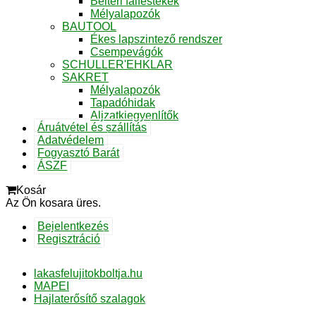
Beltéri falfestékek
Mélyalapozók
BAUTOOL
Ékes lapszintező rendszer
Csempevágók
SCHULLER'EHKLAR
SAKRET
Mélyalapozók
Tapadóhidak
Aljzatkiegyenlítők
Áruátvétel és szállítás
Adatvédelem
Fogyasztó Barát
ÁSZF
Kosár
Az Ön kosara üres.
Bejelentkezés
Regisztráció
lakasfelujitokboltja.hu
MAPEI
Hajlaterősítő szalagok