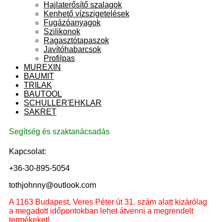
Hajlaterősítő szalagok
Kenhető vízszigetelések
Fugázóanyagok
Szilikonok
Ragasztótapaszok
Javítóhabarcsok
Profilpas
MUREXIN
BAUMIT
TRILAK
BAUTOOL
SCHULLER'EHKLAR
SAKRET
Segítség és szaktanácsadás
Kapcsolat:
+36-30-895-5054
tothjohnny@outlook.com
A 1163 Budapest, Veres Péter út 31. szám alatt kizárólag
a megadott időpontokban lehet átvenni a megrendelt
termékeket!