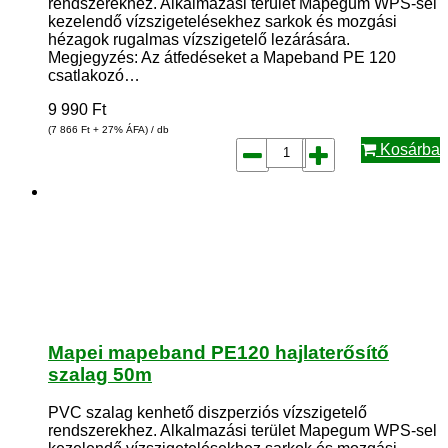
rendszerekhez. Alkalmazási terület Mapegum WPS-sel
kezelendő vízszigetelésekhez sarkok és mozgási
hézagok rugalmas vízszigetelő lezárására.
Megjegyzés: Az átfedéseket a Mapeband PE 120
csatlakozó…
9 990
Ft
(7 866
Ft
+ 27% ÁFA) / db
Kosárba
Mapei mapeband PE120 hajlaterősítő
szalag 50m
PVC szalag kenhető diszperziós vízszigetelő
rendszerekhez. Alkalmazási terület Mapegum WPS-sel