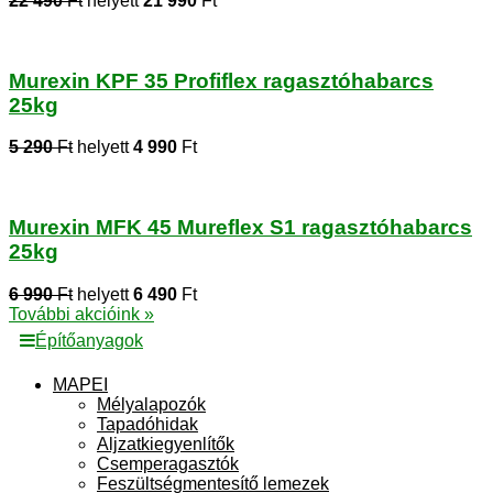
22 490
Ft
helyett
21 990
Ft
Murexin KPF 35 Profiflex ragasztóhabarcs
25kg
5 290
Ft
helyett
4 990
Ft
Murexin MFK 45 Mureflex S1 ragasztóhabarcs
25kg
6 990
Ft
helyett
6 490
Ft
További akcióink »
Építőanyagok
MAPEI
Mélyalapozók
Tapadóhidak
Aljzatkiegyenlítők
Csemperagasztók
Feszültségmentesítő lemezek