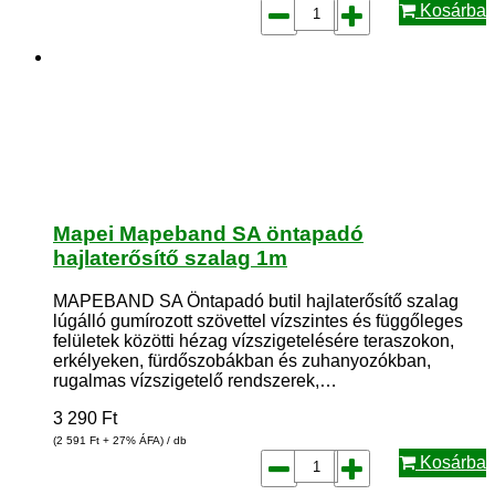
Kosárba
Mapei Mapeband SA öntapadó
hajlaterősítő szalag 1m
MAPEBAND SA Öntapadó butil hajlaterősítő szalag
lúgálló gumírozott szövettel vízszintes és függőleges
felületek közötti hézag vízszigetelésére teraszokon,
erkélyeken, fürdőszobákban és zuhanyozókban,
rugalmas vízszigetelő rendszerek,…
3 290
Ft
(2 591
Ft
+ 27% ÁFA) / db
Kosárba